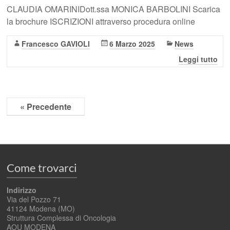
CLAUDIA OMARINIDott.ssa MONICA BARBOLINI Scarica
la brochure ISCRIZIONI attraverso procedura online
Francesco GAVIOLI
6 Marzo 2025
News
Leggi tutto
« Precedente
Come trovarci
Indirizzo
Via del Pozzo 71
41124 Modena (MO)
Struttura Complessa di Oncologia
AOU MODENA