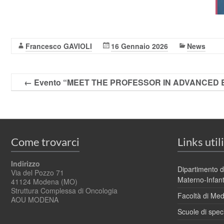
Francesco GAVIOLI
16 Gennaio 2026
News
←
Evento “MEET THE PROFESSOR IN ADVANCED B
Come trovarci
Links utili
Indirizzo
Dipartimento d
Via del Pozzo 71
Materno-Infanti
41124 Modena (MO)
Struttura Complessa di Oncologia
Facoltà di Med
AOU MODENA
Scuole di spec